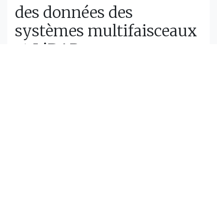
des données des
systèmes multifaisceaux
et LiDAR
Ce projet de R & D vise à identifier les sources et
toutes les erreurs (systématiques, ponctuelles,
dynamiques) dans le post-traitement des données
multifaisceaux et LiDAR et leur nettoyage. Il
fonctionne par filtrage par fonctions de sensibilité et
identification paramétrique.
Projet
Pôle d'inspection des