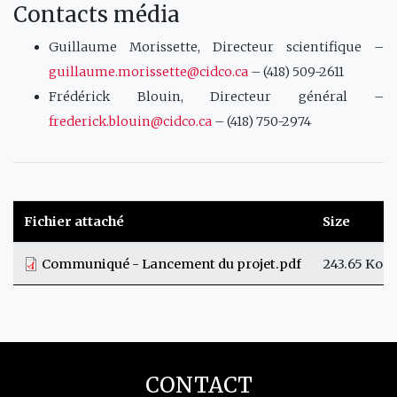
Contacts média
Guillaume Morissette, Directeur scientifique –
guillaume.morissette@cidco.ca
– (418) 509-2611
Frédérick Blouin, Directeur général –
frederick.blouin@cidco.ca
– (418) 750-2974
Fichier attaché
Size
Communiqué - Lancement du projet.pdf
243.65 Ko
CONTACT